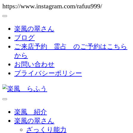
https://www.instagram.com/rafuu999/
コ
ン
テ
楽風の翠さん
ン
ブログ
ツ
ご来店予約 霊占 のご予約はこちら
へ
から
ス
お問い合わせ
キ
プライバシーポリシー
ッ
プ
(Enter
を
天然石・占い・霊視 ・カウンセリング-見え
楽風 らふう
楽風 紹介
押
ない不安と苦しみを救う 心の専門家-
楽風の翠さん
す)
ざっくり能力