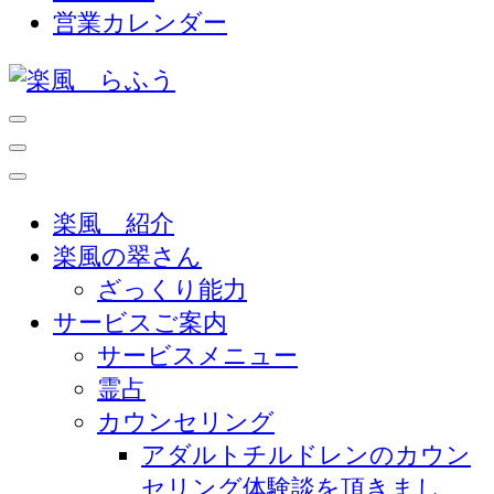
営業カレンダー
天然石・占い・霊視 ・カウンセリング-見え
楽風 らふう
ない不安と苦しみを救う 心の専門家-
楽風 紹介
楽風の翠さん
ざっくり能力
サービスご案内
サービスメニュー
霊占
カウンセリング
アダルトチルドレンのカウン
セリング体験談を頂きまし