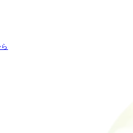
から
ない不安と苦しみを救う 心の専門家-