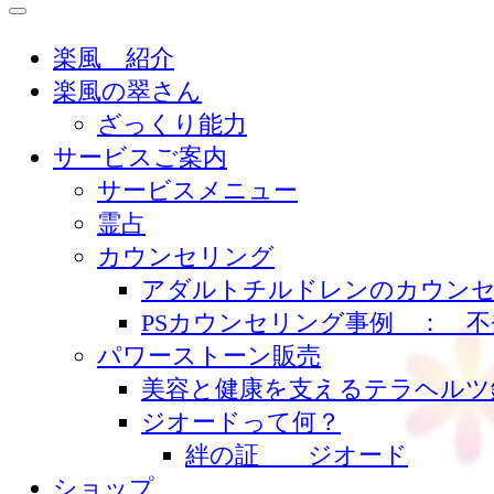
楽風 らふう
楽風 紹介
楽風の翠さん
ざっくり能力
サービスご案内
サービスメニュー
霊占
カウンセリング
アダルトチルドレンのカウンセ
PSカウンセリング事例 ： 
パワーストーン販売
美容と健康を支えるテラヘルツ
ジオードって何？
絆の証 ジオード
ショップ