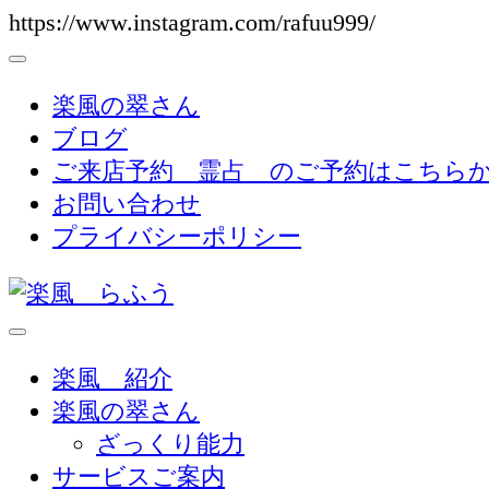
https://www.instagram.com/rafuu999/
コ
ン
テ
楽風の翠さん
ン
ブログ
ツ
ご来店予約 霊占 のご予約はこちら
へ
お問い合わせ
ス
プライバシーポリシー
キ
ッ
プ
(Enter
天然石・占い・霊視 ・カウンセリング-見え
楽風 らふう
楽風 紹介
を
楽風の翠さん
押
ざっくり能力
す)
サービスご案内